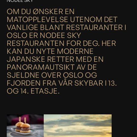
NODEE SKY
OM
DU
ØNSKER
EN
MATOPPLEVELSE
UTENOM
DET
VANLIGE
BLANT
RESTAURANTER
I
OSLO
ER
NODEE
SKY
RESTAURANTEN
FOR
DEG.
HER
KAN
DU
NYTE
MODERNE
JAPANSKE
RETTER
MED
EN
PANORAMAUTSIKT
AV
DE
SJELDNE
OVER
OSLO
OG
FJORDEN
FRA
VÅR
SKYBAR
I
13.
OG
14.
ETASJE.