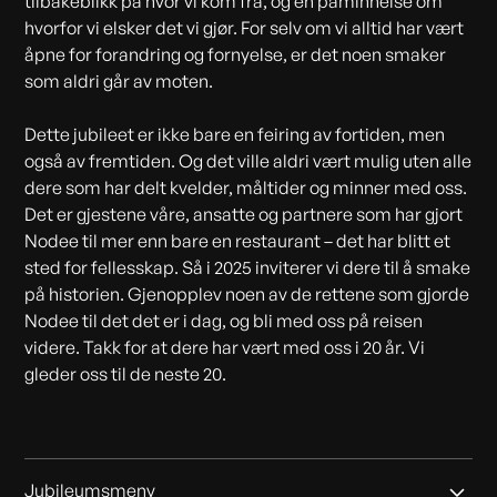
tilbakeblikk på hvor vi kom fra, og en påminnelse om
hvorfor vi elsker det vi gjør. For selv om vi alltid har vært
åpne for forandring og fornyelse, er det noen smaker
som aldri går av moten.
Dette jubileet er ikke bare en feiring av fortiden, men
også av fremtiden. Og det ville aldri vært mulig uten alle
dere som har delt kvelder, måltider og minner med oss.
Det er gjestene våre, ansatte og partnere som har gjort
Nodee til mer enn bare en restaurant – det har blitt et
sted for fellesskap. Så i 2025 inviterer vi dere til å smake
på historien. Gjenopplev noen av de rettene som gjorde
Nodee til det det er i dag, og bli med oss på reisen
videre. Takk for at dere har vært med oss i 20 år. Vi
gleder oss til de neste 20.
Jubileumsmeny